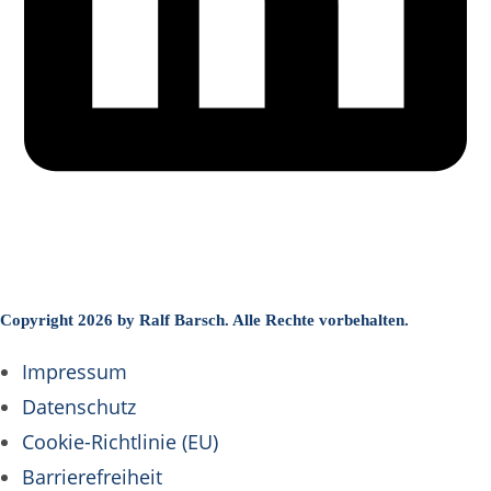
Copyright 2026 by Ralf Barsch. Alle Rechte vorbehalten.
Impressum
Kundenbewertungen und Erfahrungen zu
Ralf Barsch
Datenschutz
SEHR GUT
%
100
Cookie-Richtlinie (EU)
Empfehlungen auf
Barrierefreiheit
ProvenExpert.com
5,00
/
5,00