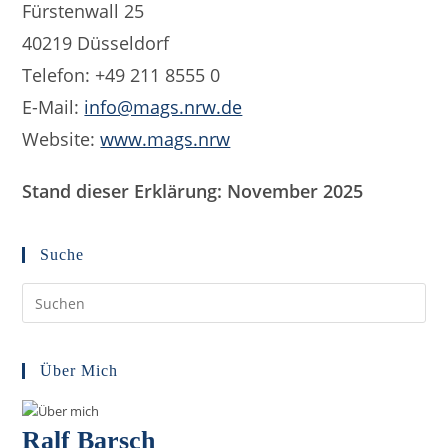
Fürstenwall 25
40219 Düsseldorf
Telefon: +49 211 8555 0
E-Mail:
info@mags.nrw.de
Website:
www.mags.nrw
Stand dieser Erklärung: November 2025
Suche
Pre
Es
to
clo
Über Mich
the
sea
Ralf Barsch
pan